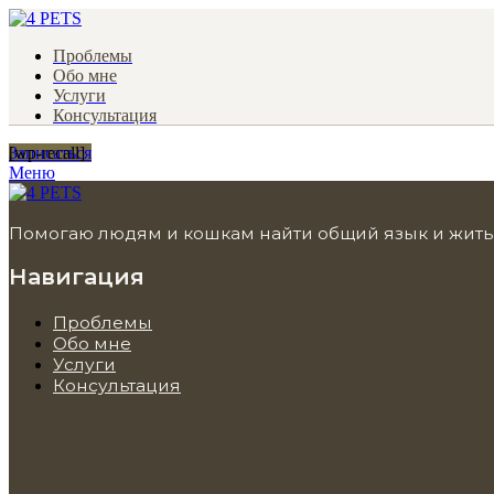
Проблемы
Обо мне
Услуги
Консультация
Записаться
[wp-recall]
Меню
Помогаю людям и кошкам найти общий язык и жить
Навигация
Проблемы
Обо мне
Услуги
Консультация